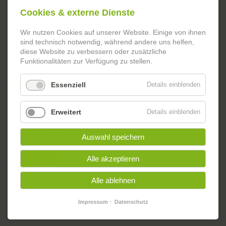
Highlights
Cookies & externe Dienste
Wir nutzen Cookies auf unserer Website. Einige von ihnen
Spieleabend für Menschen mit Autismus
sind technisch notwendig, während andere uns helfen,
diese Website zu verbessern oder zusätzliche
19.08.2026
(Mittwoch)
Funktionalitäten zur Verfügung zu stellen.
Spieleabend
Weiterlesen …
Essenziell
Details einblenden
für
Menschen
mit
Erweitert
Details einblenden
Autismus
Handarbeits-Café
Auswahl speichern
19.08.2026
(Mittwoch)
Alle akzeptieren
Handarbeits-
Weiterlesen …
Café
Alle ablehnen
Familienspielenachmittag
Impressum
Datenschutz
26.08.2026
(Mittwoch)