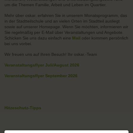
um die Themen Familie, Arbeit und Leben im Quartier.
Mehr über oskar. erfahren Sie in unserem Monatsprogramm, das
in der Stadtteilschule und an vielen Orten im Stadtteil ausliegt
sowie auf unserer Homepage. Wenn Sie möchten, informieren wir
Sie regelmäßig per E-Mail über Veranstaltungen und Angebote.
Schicken Sie uns dazu einfach eine
Mail
oder kommen persönlich
bei uns vorbei.
Wir freuen uns auf Ihren Besuch! Ihr oskar.-Team
Veranstaltungsflyer Juli/August 2026
Veranstaltungsflyer September 2026
Hitzeschutz-Tipps