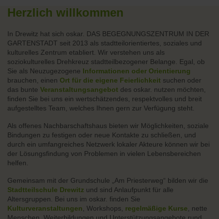
Herzlich willkommen
In Drewitz hat sich oskar. DAS BEGEGNUNGSZENTRUM IN DER
GARTENSTADT seit 2013 als stadtteilorientiertes, soziales und
kulturelles Zentrum etabliert. Wir verstehen uns als
soziokulturelles Drehkreuz stadtteilbezogener Belange. Egal, ob
Sie als Neuzugezogene
Informationen oder Orientierung
brauchen, einen
Ort für die eigene Feierlichkeit
suchen oder
das bunte
Veranstaltungsangebot
des oskar. nutzen möchten,
finden Sie bei uns ein wertschätzendes, respektvolles und breit
aufgestelltes Team, welches Ihnen gern zur Verfügung steht.
Als offenes Nachbarschaftshaus bieten wir Möglichkeiten, soziale
Bindungen zu festigen oder neue Kontakte zu schließen, und
durch ein umfangreiches Netzwerk lokaler Akteure können wir bei
der Lösungsfindung von Problemen in vielen Lebensbereichen
helfen.
Gemeinsam mit der Grundschule „Am Priesterweg“ bilden wir die
Stadtteilschule Drewitz
und sind Anlaufpunkt für alle
Altersgruppen. Bei uns im oskar. finden Sie
Kulturveranstaltungen
, Workshops,
regelmäßige Kurse
, nette
Menschen, Weiterbildungen und Unterstützungsangebote rund