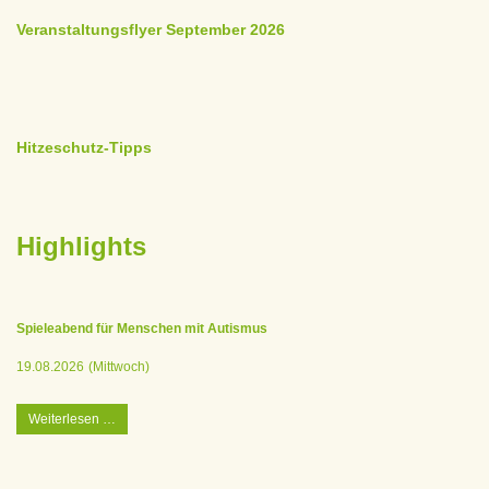
Veranstaltungsflyer September 2026
Hitzeschutz-Tipps
Highlights
Spieleabend für Menschen mit Autismus
19.08.2026
(Mittwoch)
Spieleabend
Weiterlesen …
für
Menschen
mit
Autismus