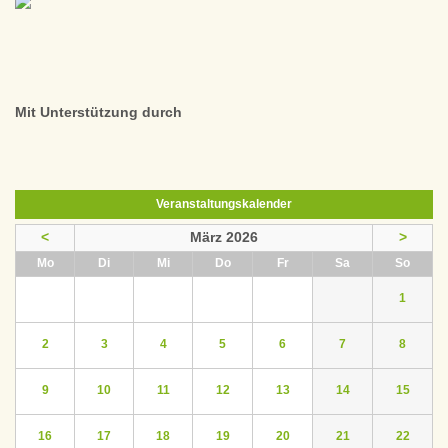
Mit Unterstützung durch
Veranstaltungskalender
<
März 2026
>
ntag
enstag
ttwoch
nnerstag
eitag
mstag
nntag
Mo
Di
Mi
Do
Fr
Sa
So
1
2
3
4
5
6
7
8
9
10
11
12
13
14
15
16
17
18
19
20
21
22