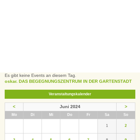
Es gibt keine Events an diesem Tag.
oskar. DAS BEGEGNUNGSZENTRUM IN DER GARTENSTADT
Veranstaltungskalender
<
Juni 2024
>
ntag
enstag
ttwoch
nnerstag
eitag
mstag
nntag
Mo
Di
Mi
Do
Fr
Sa
So
1
2