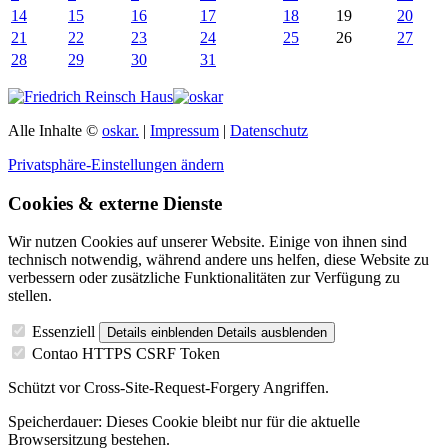
14
15
16
17
18
19
20
21
22
23
24
25
26
27
28
29
30
31
Alle Inhalte ©
oskar.
|
Impressum
|
Datenschutz
Privatsphäre-Einstellungen ändern
Cookies & externe Dienste
Wir nutzen Cookies auf unserer Website. Einige von ihnen sind
technisch notwendig, während andere uns helfen, diese Website zu
verbessern oder zusätzliche Funktionalitäten zur Verfügung zu
stellen.
Essenziell
Details einblenden
Details ausblenden
Contao HTTPS CSRF Token
Schützt vor Cross-Site-Request-Forgery Angriffen.
Speicherdauer:
Dieses Cookie bleibt nur für die aktuelle
Browsersitzung bestehen.