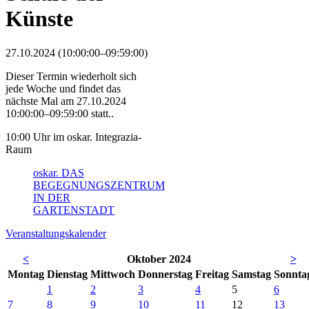
Künste
27.10.2024 (10:00:00–09:59:00)
Dieser Termin wiederholt sich
jede Woche und findet das
nächste Mal am
27.10.2024
10:00:00–09:59:00
statt..
10:00 Uhr im oskar. Integrazia-
Raum
oskar. DAS
BEGEGNUNGSZENTRUM
IN DER
GARTENSTADT
Veranstaltungskalender
<
Oktober 2024
>
Mo
ntag
Di
enstag
Mi
ttwoch
Do
nnerstag
Fr
eitag
Sa
mstag
So
nnta
1
2
3
4
5
6
7
8
9
10
11
12
13