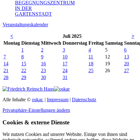
BEGEGNUNGSZENTRUM
IN DER
GARTENSTADT
Veranstaltungskalender
<
Juli 2025
>
Mo
ntag
Di
enstag
Mi
ttwoch
Do
nnerstag
Fr
eitag
Sa
mstag
So
nnta
1
2
3
4
5
6
7
8
9
10
11
12
13
14
15
16
17
18
19
20
21
22
23
24
25
26
27
28
29
30
31
Alle Inhalte ©
oskar.
|
Impressum
|
Datenschutz
Privatsphäre-Einstellungen ändern
Cookies & externe Dienste
Wir nutzen Cookies auf unserer Website. Einige von ihnen sind
technisch notwendig, während andere uns helfen, diese Website zu