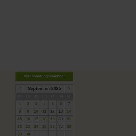
Veranstaltungskalender
<
September 2025
>
ntag
enstag
ttwoch
nnerstag
eitag
mstag
nntag
Mo
Di
Mi
Do
Fr
Sa
So
1
2
3
4
5
6
7
8
9
10
11
12
13
14
15
16
17
18
19
20
21
22
23
24
25
26
27
28
29
30