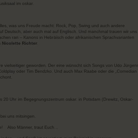
usiksaal im oskar.
 alles, was uns Freude macht: Rock, Pop, Swing und auch andere
uf Deutsch, aber auch mal auf Englisch. Und manchmal trauen wir uns
achen ran – Kanons in Hebräisch oder afrikanischen Sprachvarianten
n
Nicolette Richter
.
hre vielseitiger geworden. Der eine wünscht sich Songs von Udo Jürgen
Coldplay oder Tim Bendzko. Und auch Max Raabe oder die „Comedian
schont.
is 20 Uhr im Begegnungszentrum oskar. in Potsdam (Drewitz, Oskar-
bei uns mitsingen.
e! Also Männer, traut Euch…