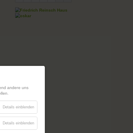
rend andere uns
llen.
Details einblenden
Details einblenden