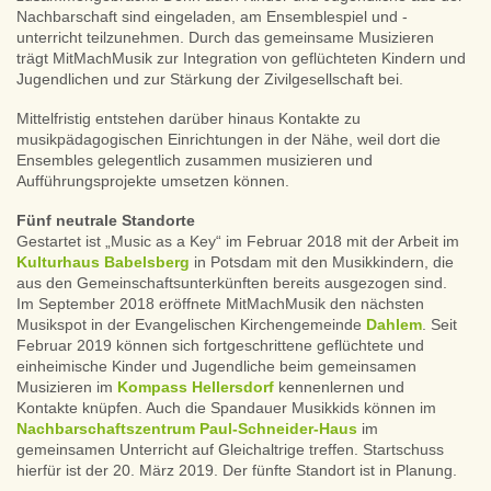
Nachbarschaft sind eingeladen, am Ensemblespiel und -
unterricht teilzunehmen. Durch das gemeinsame Musizieren
trägt MitMachMusik zur Integration von geflüchteten Kindern und
Jugendlichen und zur Stärkung der Zivilgesellschaft bei.
Mittelfristig entstehen darüber hinaus Kontakte zu
musikpädagogischen Einrichtungen in der Nähe, weil dort die
Ensembles gelegentlich zusammen musizieren und
Aufführungsprojekte umsetzen können.
Fünf neutrale Standorte
Gestartet ist „Music as a Key“ im Februar 2018 mit der Arbeit im
Kulturhaus Babelsberg
in Potsdam mit den Musikkindern, die
aus den Gemeinschaftsunterkünften bereits ausgezogen sind.
Im September 2018 eröffnete MitMachMusik den nächsten
Musikspot in der Evangelischen Kirchengemeinde
Dahlem
. Seit
Februar 2019 können sich fortgeschrittene geflüchtete und
einheimische Kinder und Jugendliche beim gemeinsamen
Musizieren im
Kompass Hellersdorf
kennenlernen und
Kontakte knüpfen. Auch die Spandauer Musikkids können im
Nachbarschaftszentrum Paul-Schneider-Haus
im
gemeinsamen Unterricht auf Gleichaltrige treffen. Startschuss
hierfür ist der 20. März 2019. Der fünfte Standort ist in Planung.