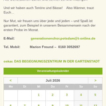
Und wir haben auch Tenöre und Bässe! Also Männer, traut
Euch…
Nur Mut, wir freuen uns über jede und jeden – und Spaß ist
garantiert, zum Beispiel in unserem Beisammensein nach der
ersten Probe im Monat.
E-Mail:
generationenchor.potsdam@t-online.de
Tel. Mobil: Marion Freund – 0160 3052697
oskar. DAS BEGEGNUNGSZENTRUM IN DER GARTENSTADT
Veranstaltungskalender
<
Juli 2026
>
ntag
enstag
ttwoch
nnerstag
eitag
mstag
nntag
Mo
Di
Mi
Do
Fr
Sa
So
1
2
3
4
5
6
7
8
9
10
11
12