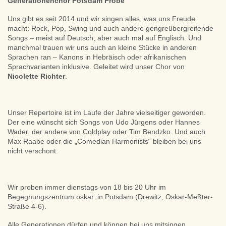
Generationenchor Potsdam Probe
Uns gibt es seit 2014 und wir singen alles, was uns Freude
macht: Rock, Pop, Swing und auch andere gengreübergreifende
Songs – meist auf Deutsch, aber auch mal auf Englisch. Und
manchmal trauen wir uns auch an kleine Stücke in anderen
Sprachen ran – Kanons in Hebräisch oder afrikanischen
Sprachvarianten inklusive. Geleitet wird unser Chor von
Nicolette Richter
.
Unser Repertoire ist im Laufe der Jahre vielseitiger geworden.
Der eine wünscht sich Songs von Udo Jürgens oder Hannes
Wader, der andere von Coldplay oder Tim Bendzko. Und auch
Max Raabe oder die „Comedian Harmonists“ bleiben bei uns
nicht verschont.
Wir proben immer dienstags von 18 bis 20 Uhr im
Begegnungszentrum oskar. in Potsdam (Drewitz, Oskar-Meßter-
Straße 4-6).
Alle Generationen dürfen und können bei uns mitsingen.