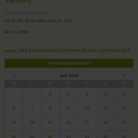
29.07.2026 (18:30:00)
18:30 Uhr im Großen Saal (2. OG)
ab 14 Jahre
oskar. DAS BEGEGNUNGSZENTRUM IN DER GARTENSTADT
Veranstaltungskalender
<
Juli 2026
>
ntag
enstag
ttwoch
nnerstag
eitag
mstag
nntag
Mo
Di
Mi
Do
Fr
Sa
So
1
2
3
4
5
6
7
8
9
10
11
12
13
14
15
16
17
18
19
20
21
22
23
24
25
26