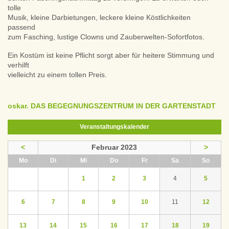
tolle
Musik, kleine Darbietungen, leckere kleine Köstlichkeiten
passend
zum Fasching, lustige Clowns und Zauberwelten-Sofortfotos.
Ein Kostüm ist keine Pflicht sorgt aber für heitere Stimmung und
verhilft
vielleicht zu einem tollen Preis.
oskar. DAS BEGEGNUNGSZENTRUM IN DER GARTENSTADT
Veranstaltungskalender
<
Februar 2023
>
ntag
enstag
ttwoch
nnerstag
eitag
mstag
nntag
Mo
Di
Mi
Do
Fr
Sa
So
1
2
3
4
5
6
7
8
9
10
11
12
13
14
15
16
17
18
19