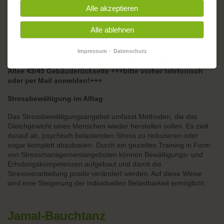
Alle akzeptieren
26.02.2024 (16:30:00–16:29:00)
Alle ablehnen
Impressum
Datenschutz
1x im Monat | montags | 16:30 Uhr | Kiezraum Konrad-Wolf-
Allee 43/45 Gebäuderückseite +++bitte vorher telefonisch
oder per Mail anmelden!+++
Stressbewältigung im Alltag
Das Stressbewältigungsangebot umfasst Methoden, die das
Gleichgewicht eines Menschen wieder herstellen sollen. Es zielt
darauf ab, psychisch belastenden Stress zu reduzieren oder
sogar komplett abzubauen. Durch ein gezieltes Training in Form
von Stressmanagementangeboten können Bewältigungs- und
Erholungskompetenzen aufgebaut und damit die
Stressverarbeitung positiv verändert werden. Auf diese Weise
wird eine Steigerung der individuellen Belastbarkeit ermöglicht.
Jamal-Bauchtanz