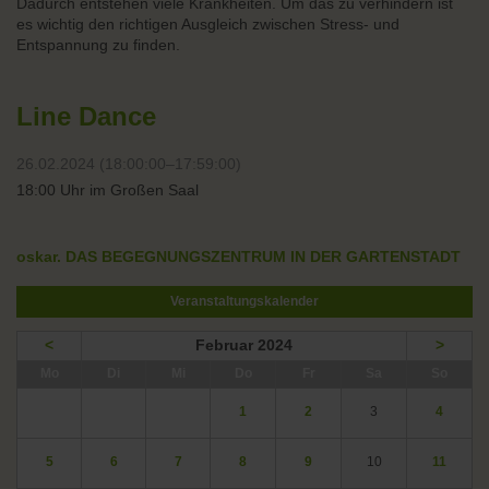
Dadurch entstehen viele Krankheiten. Um das zu verhindern ist
es wichtig den richtigen Ausgleich zwischen Stress- und
Entspannung zu finden.
Line Dance
26.02.2024 (18:00:00–17:59:00)
18:00 Uhr im Großen Saal
oskar. DAS BEGEGNUNGSZENTRUM IN DER GARTENSTADT
Veranstaltungskalender
<
Februar 2024
>
ntag
enstag
ttwoch
nnerstag
eitag
mstag
nntag
Mo
Di
Mi
Do
Fr
Sa
So
1
2
3
4
5
6
7
8
9
10
11