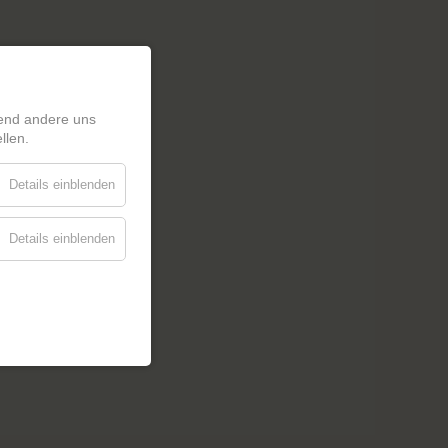
rend andere uns
llen.
Details einblenden
Details einblenden