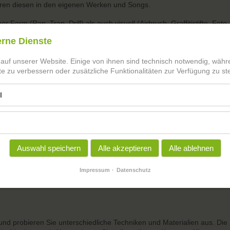
ren diesen in den eigenen Werken und Songs.
Form (Rap, Trap, Drill) als auch visuell (Airbrush, Graffitistifte, Foto,
erne Dienste
ant. Die finale Ausstellung findet am 25. April um 15:00 Uhr statt.
 auf unserer Website. Einige von ihnen sind technisch notwendig, wäh
 bei Valentina:
ferraresev@mailfence.com
;
info@oskar-
te zu verbessern oder zusätzliche Funktionalitäten zur Verfügung zu ste
l oder unter 0331 / 2019 704
l
 Malen
Auswahl speichern
Alle akzeptieren
Alle ablehnen
Impressum
Datenschutz
wachsene
 und probieren Sie unterschiedliche Techniken und Materialien aus. Die