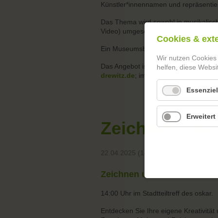
Künstler*innennamen und repräsentie
Das Thema wird sowohl in musikalischer 
Video) umgesetzt.
Cookies & ext
Ein Museumsbesuch mit Ausflug ist gepl
Wir nutzen Cookies
Das Angebot ist kostenfrei! Anmeldung
helfen, diese Websi
drewitz.de
; im oskar.-Büro bei Danie
Essenziel
Erweitert
Zeichnen und
22.04.2025 (14:00:00)
Zeichnen und Malen für Er
14:00 Uhr im Stadtteiltreff des oskar.
Entdecken Sie Ihre eigene Kreativität