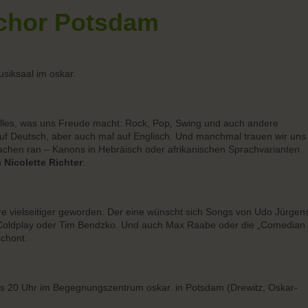
chor Potsdam
usiksaal im oskar.
 alles, was uns Freude macht: Rock, Pop, Swing und auch andere
uf Deutsch, aber auch mal auf Englisch. Und manchmal trauen wir uns
achen ran – Kanons in Hebräisch oder afrikanischen Sprachvarianten
n
Nicolette Richter
.
hre vielseitiger geworden. Der eine wünscht sich Songs von Udo Jürgen
Coldplay oder Tim Bendzko. Und auch Max Raabe oder die „Comedian
schont.
is 20 Uhr im Begegnungszentrum oskar. in Potsdam (Drewitz, Oskar-