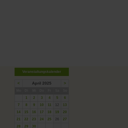
Veranstaltungskalender
<
April 2025
>
ntag
enstag
ttwoch
nnerstag
eitag
mstag
nntag
Mo
Di
Mi
Do
Fr
Sa
So
1
2
3
4
5
6
7
8
9
10
11
12
13
14
15
16
17
18
19
20
21
22
23
24
25
26
27
28
29
30