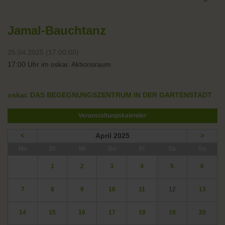
Jamal-Bauchtanz
25.04.2025 (17:00:00)
17:00 Uhr im oskar. Aktionsraum
oskar. DAS BEGEGNUNGSZENTRUM IN DER GARTENSTADT
Veranstaltungskalender
<
April 2025
>
ntag
enstag
ttwoch
nnerstag
eitag
mstag
nntag
Mo
Di
Mi
Do
Fr
Sa
So
1
2
3
4
5
6
7
8
9
10
11
12
13
14
15
16
17
18
19
20