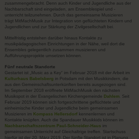
zusammengebracht. Denn auch Kinder und Jugendliche aus der
Nachbarschaft sind eingeladen, am Ensemblespiel und -
unterricht teilzunehmen. Durch das gemeinsame Musizieren
trägt MitMachMusik zur Integration von geflüchteten Kindern und
Jugendlichen und zur Stärkung der Zivilgesellschaft bei.
Mittelfristig entstehen darüber hinaus Kontakte zu
musikpädagogischen Einrichtungen in der Nähe, weil dort die
Ensembles gelegentlich zusammen musizieren und
Aufführungsprojekte umsetzen können.
Fünf neutrale Standorte
Gestartet ist „Music as a Key“ im Februar 2018 mit der Arbeit im
Kulturhaus Babelsberg
in Potsdam mit den Musikkindern, die
aus den Gemeinschaftsunterkünften bereits ausgezogen sind.
Im September 2018 eröffnete MitMachMusik den nächsten
Musikspot in der Evangelischen Kirchengemeinde
Dahlem
. Seit
Februar 2019 können sich fortgeschrittene geflüchtete und
einheimische Kinder und Jugendliche beim gemeinsamen
Musizieren im
Kompass Hellersdorf
kennenlernen und
Kontakte knüpfen. Auch die Spandauer Musikkids können im
Nachbarschaftszentrum Paul-Schneider-Haus
im
gemeinsamen Unterricht auf Gleichaltrige treffen. Startschuss
hierfür ist der 20. März 2019. Der fünfte Standort ist in Planung.