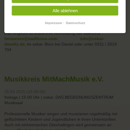
Das Thema wird sowohl in musikalischer Form (Rap, Trap, Drill)
als auch visuell (Airbrush, Graffitistifte, Foto, Video) umgesetzt.
Alle ablehnen
Ein Museumsbesuch mit Ausflug ist geplant. Die finale
Ausstellung findet am 25. April um 15:00 Uhr statt.
Impressum
Datenschutz
Das Angebot ist kostenfrei! Anmeldung bei Valentina:
ferraresev@mailfence.com
;
info@oskar-
drewitz.de
; im oskar.-Büro bei Daniel oder unter 0331 / 2019
704
Musikkreis MitMachMusik e.V.
25.04.2025 (15:00:00)
freitags | 15:00 Uhr | oskar. DAS BEGEGNUNGSZENTRUM
Musiksaal
Professionelle Musiker singen und musizieren regelmäßig mit
geflüchteten Kindern und Jugendlichen in ihren Unterkünften.
Auch mit einheimischen Gleichaltrigen wird gemeinsam an