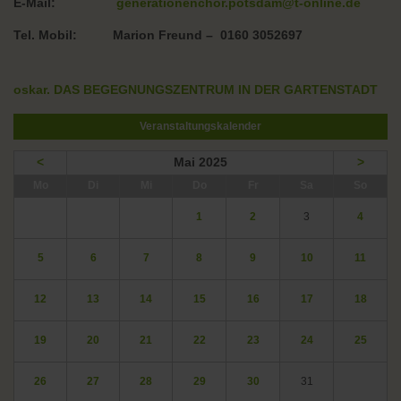
E-Mail:
generationenchor.potsdam@t-online.de
Tel. Mobil: Marion Freund – 0160 3052697
oskar. DAS BEGEGNUNGSZENTRUM IN DER GARTENSTADT
Veranstaltungskalender
<
Mai 2025
>
ntag
enstag
ttwoch
nnerstag
eitag
mstag
nntag
Mo
Di
Mi
Do
Fr
Sa
So
1
2
3
4
5
6
7
8
9
10
11
12
13
14
15
16
17
18
19
20
21
22
23
24
25
26
27
28
29
30
31