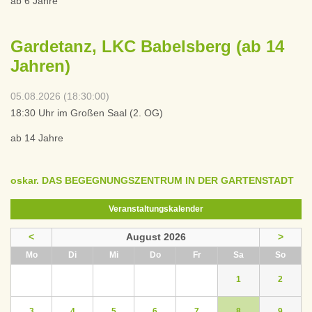
ab 6 Jahre
Gardetanz, LKC Babelsberg (ab 14
Jahren)
05.08.2026 (18:30:00)
18:30 Uhr im Großen Saal (2. OG)
ab 14 Jahre
oskar. DAS BEGEGNUNGSZENTRUM IN DER GARTENSTADT
Veranstaltungskalender
<
August 2026
>
ntag
enstag
ttwoch
nnerstag
eitag
mstag
nntag
Mo
Di
Mi
Do
Fr
Sa
So
1
2
3
4
5
6
7
8
9