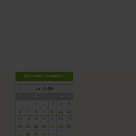
Veranstaltungskalender
<
Juli 2026
>
ntag
enstag
ttwoch
nnerstag
eitag
mstag
nntag
Mo
Di
Mi
Do
Fr
Sa
So
1
2
3
4
5
6
7
8
9
10
11
12
13
14
15
16
17
18
19
20
21
22
23
24
25
26
27
28
29
30
31