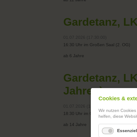
Gardetanz, LK
01.07.2026 (17:30:00)
16:30 Uhr im Großen Saal (2. OG)
ab 6 Jahre
Gardetanz, LK
Jahren)
Cookies & ext
01.07.2026 (18:30:00)
Wir nutzen Cookies
18:30 Uhr im Großen Saal (2. OG)
helfen, diese Websi
ab 14 Jahre
Essenziel