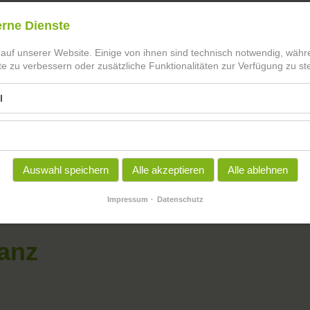
erne Dienste
 auf unserer Website. Einige von ihnen sind technisch notwendig, wäh
te zu verbessern oder zusätzliche Funktionalitäten zur Verfügung zu ste
l
urs
Auswahl speichern
Alle akzeptieren
Alle ablehnen
Impressum
Datenschutz
anz