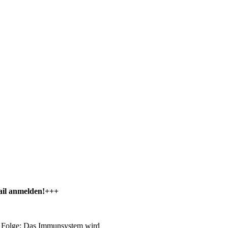
Mail anmelden!+++
ie Folge: Das Immunsystem wird