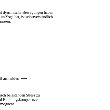
t auf dynamische Bewegungen haben
 Yoga hat, ist selbstverständlich
ringen.
ail anmelden!+++
sch belastenden Stress zu
und Erholungskompetenzen
rmöglicht.