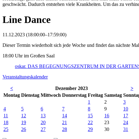
geschwächt. Dadurch entstehen viele Krankheiten. Um das zu verhinde
Line Dance
11.12.2023 (18:00:00–17:59:00)
Dieser Termin wiederholt sich jede Woche und findet das nächste M
18:00 Uhr im Großen Saal
oskar. DAS BEGEGNUNGSZENTRUM IN DER GARTE
Veranstaltungskalender
<
Dezember 2023
>
Mo
ntag
Di
enstag
Mi
ttwoch
Do
nnerstag
Fr
eitag
Sa
mstag
So
nnta
1
2
3
4
5
6
7
8
9
10
11
12
13
14
15
16
17
18
19
20
21
22
23
24
25
26
27
28
29
30
31