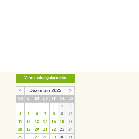
Veranstaltungskalender
<
Dezember 2023
>
ntag
enstag
ttwoch
nnerstag
eitag
mstag
nntag
Mo
Di
Mi
Do
Fr
Sa
So
1
2
3
4
5
6
7
8
9
10
11
12
13
14
15
16
17
18
19
20
21
22
23
24
25
26
27
28
29
30
31