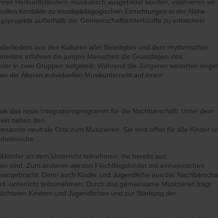
n ihren Herkunftsländern musikalisch ausgebildet wurden, involvieren wir
g sollen Kontakte zu musikpädagogischen Einrichtungen in der Nähe
sprojekte außerhalb der Gemeinschaftsunterkünfte zu entwickeln.
erliedern aus den Kulturen aller Beteiligten und dem rhythmischen
umenten erfahren die jungen Menschen die Grundlagen des
er in zwei Gruppen aufgeteilt. Während die Jüngeren weiterhin singe
en die Älteren individuellen Musikunterricht auf ihrem
sik das neue Integrationsprogramm für die Nachbarschaft: Unter dem
erein neben den
nannte neutrale Orte zum Musizieren. Sie sind offen für alle Kinder u
inheimische.
kinder an dem Unterricht teilnehmen, die bereits aus
n sind. Zum anderen werden Flüchtlingskinder mit einheimischen
mengebracht. Denn auch Kinder und Jugendliche aus der Nachbarscha
d -unterricht teilzunehmen. Durch das gemeinsame Musizieren trägt
lüchteten Kindern und Jugendlichen und zur Stärkung der