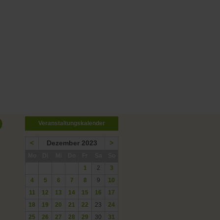
O
Veranstaltungskalender
<
Dezember 2023
>
ntag
enstag
ttwoch
nnerstag
eitag
mstag
nntag
Mo
Di
Mi
Do
Fr
Sa
So
1
2
3
4
5
6
7
8
9
10
11
12
13
14
15
16
17
18
19
20
21
22
23
24
25
26
27
28
29
30
31