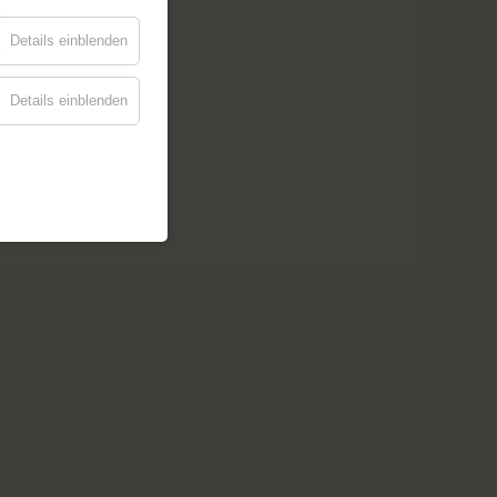
nd
Details einblenden
ie
Details einblenden