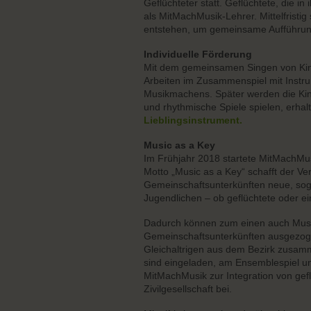
Geflüchteter statt. Geflüchtete, die i
als MitMachMusik-Lehrer. Mittelfristi
entstehen, um gemeinsame Aufführung
Individuelle Förderung
Mit dem gemeinsamen Singen von Kind
Arbeiten im Zusammenspiel mit Instr
Musikmachens. Später werden die Kind
und rhythmische Spiele spielen, erhalt
Lieblingsinstrument.
Music as a Key
Im Frühjahr 2018 startete MitMachMu
Motto „Music as a Key“ schafft der V
Gemeinschaftsunterkünften neue, soge
Jugendlichen – ob geflüchtete oder e
Dadurch können zum einen auch Musik
Gemeinschaftsunterkünften ausgezoge
Gleichaltrigen aus dem Bezirk zusam
sind eingeladen, am Ensemblespiel un
MitMachMusik zur Integration von gef
Zivilgesellschaft bei.