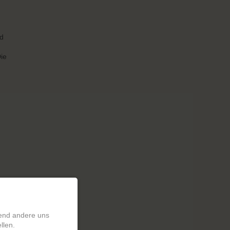
nd
ie
rend andere uns
llen.