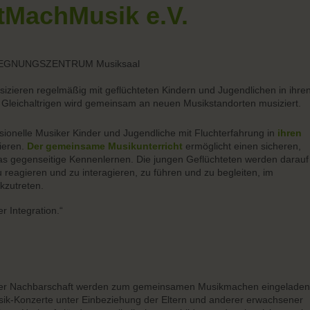
tMachMusik e.V.
 BEGEGNUNGSZENTRUM Musiksaal
sizieren regelmäßig mit geflüchteten Kindern und Jugendlichen in ihre
 Gleichaltrigen wird gemeinsam an neuen Musikstandorten musiziert.
onelle Musiker Kinder und Jugendliche mit Fluchterfahrung in
ihren
ieren.
Der gemeinsame Musikunterricht
ermöglicht einen sicheren,
as gegenseitige Kennenlernen. Die jungen Geflüchteten werden darauf
zu reagieren und zu interagieren, zu führen und zu begleiten, im
kzutreten.
er Integration.“
der Nachbarschaft werden zum gemeinsamen Musikmachen eingeladen
ik-Konzerte unter Einbeziehung der Eltern und anderer erwachsener