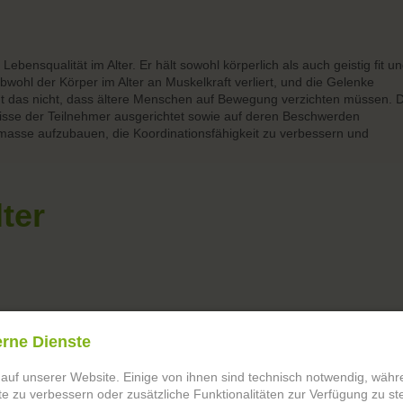
ebensqualität im Alter. Er hält sowohl körperlich als auch geistig fit u
wohl der Körper im Alter an Muskelkraft verliert, und die Gelenke
ißt das nicht, dass ältere Menschen auf Bewegung verzichten müssen. D
nisse der Teilnehmer ausgerichtet sowie auf deren Beschwerden
asse aufzubauen, die Koordinationsfähigkeit zu verbessern und
lter
erne Dienste
 auf unserer Website. Einige von ihnen sind technisch notwendig, wäh
te zu verbessern oder zusätzliche Funktionalitäten zur Verfügung zu ste