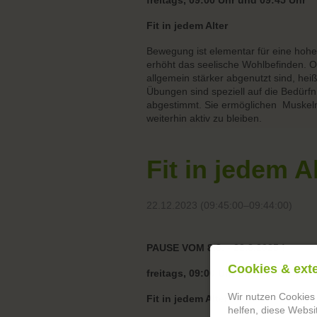
freitags, 09:00 Uhr und 09:45 Uhr
Fit in jedem Alter
Bewegung ist elementar für eine hohe L
erhöht das seelische Wohlbefinden. Ob
allgemein stärker abgenutzt sind, he
Übungen sind speziell auf die Bedürf
abgestimmt. Sie ermöglichen Muskelm
weiterhin aktiv zu bleiben.
Fit in jedem A
22.12.2023 (09:45:00–09:44:00)
PAUSE VOM 8.8. - 22.8.2025 !
Cookies & ext
freitags, 09:00 Uhr und 09:45 Uhr
Wir nutzen Cookies
Fit in jedem Alter
helfen, diese Websi