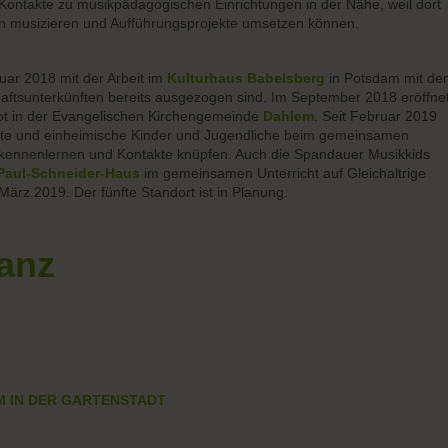
s Kontakte zu musikpädagogischen Einrichtungen in der Nähe, weil dort
n musizieren und Aufführungsprojekte umsetzen können.
ruar 2018 mit der Arbeit im
Kulturhaus Babelsberg
in Potsdam mit de
aftsunterkünften bereits ausgezogen sind. Im September 2018 eröffne
t in der Evangelischen Kirchengemeinde
Dahlem
. Seit Februar 2019
htete und einheimische Kinder und Jugendliche beim gemeinsamen
kennenlernen und Kontakte knüpfen. Auch die Spandauer Musikkids
Paul-Schneider-Haus
im gemeinsamen Unterricht auf Gleichaltrige
. März 2019. Der fünfte Standort ist in Planung.
anz
M IN DER GARTENSTADT