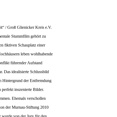
t“ / Groß Glienicker Kreis e.V.
entale Stummfilm gehört zu
n fiktiven Schauplatz einer
en Hochhäusern leben wohlhabende
nflikt führender Aufstand
. Das idealisierte Schlussbild
em Hintergrund der Entfremdung
 perfekt inszenierte Bilder.
mmen. Ehemals verschollen
ion der Murnau-Stiftung 2010
r wurde von der Jury für den