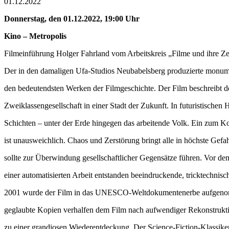
01.12.2022
Donnerstag, den 01.12.2022, 19:00 Uhr
Kino – Metropolis
Filmeinführung Holger Fahrland vom Arbeitskreis „Filme und ihre Zei
Der in den damaligen Ufa-Studios Neubabelsberg produzierte monum
den bedeutendsten Werken der Filmgeschichte. Der Film beschreibt de
Zweiklassengesellschaft in einer Stadt der Zukunft. In futuristisch
Schichten – unter der Erde hingegen das arbeitende Volk. Ein zum Ko
ist unausweichlich. Chaos und Zerstörung bringt alle in höchste Gefahr
sollte zur Überwindung gesellschaftlicher Gegensätze führen. Vor d
einer automatisierten Arbeit entstanden beeindruckende, tricktechnisch
2001 wurde der Film in das UNESCO-Weltdokumentenerbe aufgeno
geglaubte Kopien verhalfen dem Film nach aufwendiger Rekonstrukt
zu einer grandiosen Wiederentdeckung. Der Science-Fiction-Klassike