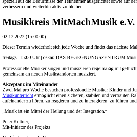
speziell auf die Bedürfnisse der Teilnehmer ausgerichtet sowie auf
verbessern und weiterhin aktiv zu bleiben.
Musikkreis MitMachMusik e.V.
02.12.2022 (15:00:00)
Dieser Termin wiederholt sich jede Woche und findet das nächste M
freitags | 15:00 Uhr | oskar. DAS BEGEGNUNGSZENTRUM Musik
Professionelle Musiker singen und musizieren regelmäßig mit geflüch
gemeinsam an neuen Musikstandorten musiziert.
Akzeptanz im Miteinander
Zwei Mal pro Woche besuchen professionelle Musiker Kinder und Jug
Musikunterricht
ermöglicht einen sicheren, stabilen und vertrauten R
aufeinander zu hören, zu reagieren und zu interagieren, zu führen un
„Musik ist ein Mittel der Heilung und der Integration.“
Peter Kuttner,
Mit-Initiator des Projekts