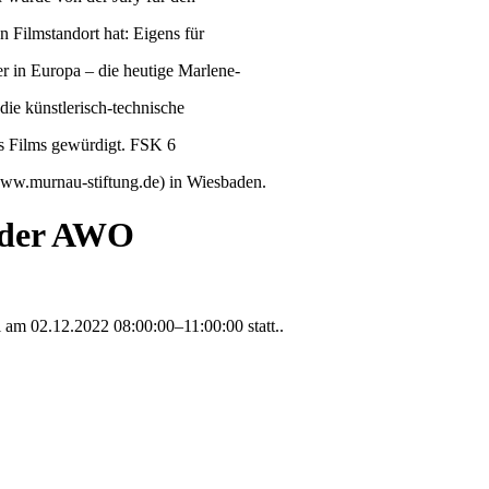
 Filmstandort hat: Eigens für
er in Europa – die heutige Marlene-
die künstlerisch-technische
s Films gewürdigt. FSK 6
www.murnau-stiftung.de) in Wiesbaden.
k der AWO
al am
02.12.2022 08:00:00–11:00:00
statt..