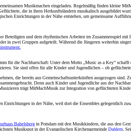
gemeinsamen Musikmachen eingeladen. Regelmäßig finden kleine Mit
eflüchtete, die in ihren Herkunftsländern musikalisch ausgebildet wurd
gischen Einrichtungen in der Nähe entstehen, um gemeinsame Aufführu
er Beteiligten und dem rhythmischen Arbeiten im Zusammenspiel mit I
r in zwei Gruppen aufgeteilt. Während die Jüngeren weiterhin singen
sinstrument.
mm für die Nachbarschaft: Unter dem Motto „Music as a Key“ schafft 
eren. Sie sind offen für alle Kinder und Jugendlichen – ob geflüchtete
nehmen, die bereits aus Gemeinschaftsunterkünften ausgezogen sind. 
zusammengebracht. Denn auch Kinder und Jugendliche aus der Nachbars
Musizieren trägt MitMachMusik zur Integration von geflüchteten Kinde
en Einrichtungen in der Nähe, weil dort die Ensembles gelegentlich z
turhaus Babelsberg
in Potsdam mit den Musikkindern, die aus den Geme
ächsten Musikspot in der Evangelischen Kirchengemeinde
Dahlem
. Se