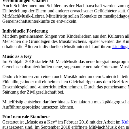
Verbindungen schaffen
Auch Schülerinnen und Schüler aus der Nachbarschaft werden zum 
Einbeziehung der Eltern und anderer erwachsener Geflüchteter statt. G
MitMachMusik-Lehrer. Mittelfristig sollen Kontakte zu musikpädago
Gemeinschaftsunterkünfte zu entwickeln.
Individuelle Förderung
Mit dem gemeinsamen Singen von Kinderliedern aus den Kulturen all
Menschen die Grundlagen des Musikmachens. Später werden die Kinde
erhalten die Älteren individuellen Musikunterricht auf ihrem
Liebling
Music as a Key
Im Frühjahr 2018 startete MitMachMusik das neue Integrationsprogra
Gemeinschaftsunterkünften neue, sogenannte neutrale Orte zum Musizi
Dadurch können zum einen auch Musikkinder an dem Unterricht teil
Flüchtlingskinder mit einheimischen Gleichaltrigen aus dem Bezirk 
Ensemblespiel und -unterricht teilzunehmen. Durch das gemeinsame 
Stärkung der Zivilgesellschaft bei.
Mittelfristig entstehen darüber hinaus Kontakte zu musikpädagogisch
Aufführungsprojekte umsetzen können.
Fünf neutrale Standorte
Gestartet ist „Music as a Key“ im Februar 2018 mit der Arbeit im
Kul
ausgezogen sind. Im September 2018 eröffnete MitMachMusik den n