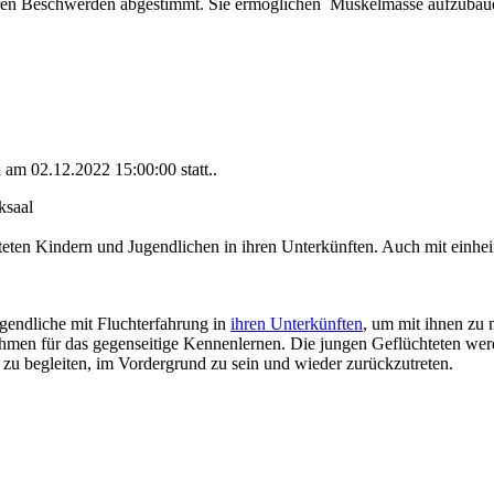
 deren Beschwerden abgestimmt. Sie ermöglichen Muskelmasse aufzubaue
al am
02.12.2022 15:00:00
statt..
saal
teten Kindern und Jugendlichen in ihren Unterkünften. Auch mit einhe
endliche mit Fluchterfahrung in
ihren Unterkünften
, um mit ihnen zu 
ahmen für das gegenseitige Kennenlernen. Die jungen Geflüchteten werde
d zu begleiten, im Vordergrund zu sein und wieder zurückzutreten.