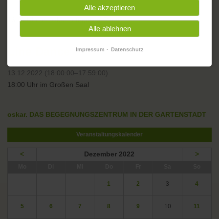
Alle akzeptieren
13.12.2022 (16:00:00–15:59:00)
16:00 Uhr im oskar. Integrazia-Raum
Alle ablehnen
Line Dance
Impressum
Datenschutz
13.12.2022 (18:00:00–17:59:00)
18:00 Uhr im Großen Saal
oskar. DAS BEGEGNUNGSZENTRUM IN DER GARTENSTADT
Veranstaltungskalender
<
Dezember 2022
>
ntag
enstag
ttwoch
nnerstag
eitag
mstag
nntag
Mo
Di
Mi
Do
Fr
Sa
So
1
2
3
4
5
6
7
8
9
10
11