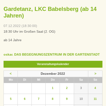
Gardetanz, LKC Babelsberg (ab 14
Jahren)
07.12.2022 (18:30:00)
18:30 Uhr im Großen Saal (2. OG)
ab 14 Jahre
oskar. DAS BEGEGNUNGSZENTRUM IN DER GARTENSTADT
Veranstaltungskalender
<
Dezember 2022
>
ntag
enstag
ttwoch
nnerstag
eitag
mstag
nntag
Mo
Di
Mi
Do
Fr
Sa
So
1
2
3
4
5
6
7
8
9
10
11