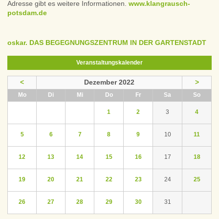
Adresse gibt es weitere Informationen.
www.klangrausch-
potsdam.de
oskar. DAS BEGEGNUNGSZENTRUM IN DER GARTENSTADT
Veranstaltungskalender
<
Dezember 2022
>
ntag
enstag
ttwoch
nnerstag
eitag
mstag
nntag
Mo
Di
Mi
Do
Fr
Sa
So
1
2
3
4
5
6
7
8
9
10
11
12
13
14
15
16
17
18
19
20
21
22
23
24
25
26
27
28
29
30
31