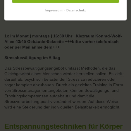
05.12.2022 (16:30:00–16:29:00)
Impressum
Datenschutz
1x im Monat | montags | 16:30 Uhr | Kiezraum Konrad-Wolf-
Allee 43/45 Gebäuderückseite +++bitte vorher telefonisch
oder per Mail anmelden!+++
Stressbewältigung im Alltag
Das Stressbewältigungsangebot umfasst Methoden, die das
Gleichgewicht eines Menschen wieder herstellen sollen. Es zielt
darauf ab, psychisch belastenden Stress zu reduzieren oder
sogar komplett abzubauen. Durch ein gezieltes Training in Form
von Stressmanagementangeboten können Bewältigungs- und
Erholungskompetenzen aufgebaut und damit die
Stressverarbeitung positiv verändert werden. Auf diese Weise
wird eine Steigerung der individuellen Belastbarkeit ermöglicht.
Entspannungstechniken für Körper