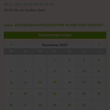
05.12.2022 (18:00:00–17:59:00)
18:00 Uhr im Großen Saal
oskar. DAS BEGEGNUNGSZENTRUM IN DER GARTENSTADT
Veranstaltungskalender
<
Dezember 2022
>
ntag
enstag
ttwoch
nnerstag
eitag
mstag
nntag
Mo
Di
Mi
Do
Fr
Sa
So
1
2
3
4
5
6
7
8
9
10
11
12
13
14
15
16
17
18
19
20
21
22
23
24
25
26
27
28
29
30
31